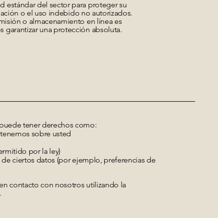
estándar del sector para proteger su
gación o el uso indebido no autorizados.
misión o almacenamiento en línea es
garantizar una protección absoluta.
 puede tener derechos como:
e tenemos sobre usted
ermitido por la ley)
n de ciertos datos (por ejemplo, preferencias de
en contacto con nosotros utilizando la
.